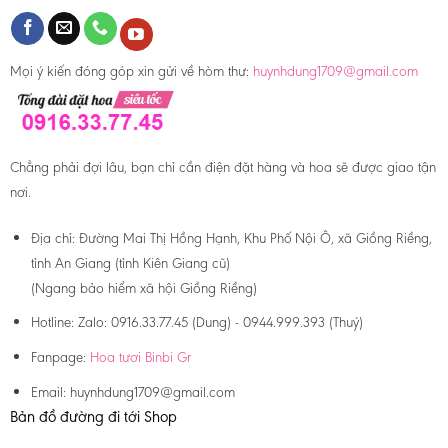
Mọi ý kiến đóng góp xin gửi về hòm thư:
huynhdung1709@gmail.com
Chẳng phải đợi lâu, bạn chỉ cần điện đặt hàng và hoa sẽ được giao tận
nơi.
Địa chỉ:
Đường Mai Thị Hồng Hạnh, Khu Phố Nội Ô, xã Giồng Riềng,
tỉnh An Giang (tỉnh Kiên Giang cũ)
(Ngang bảo hiểm xã hội Giồng Riềng)
Hotline:
Zalo: 0916.33.77.45 (Dung) - 0944.999.393 (Thuý)
Fanpage:
Hoa tươi Binbi Gr
Email:
huynhdung1709@gmail.com
Bản đồ đường đi tới Shop