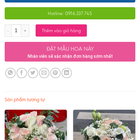
Hotline: 0916.337.745
Số lượng
Thêm vào giỏ hàng
ĐẶT MẪU HOA NÀY
Nhân viên sẽ xác nhận đơn hàng sớm nhất
Sản phẩm tương tự