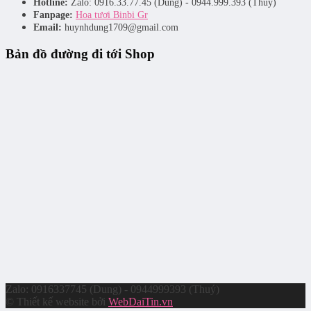
Hotline:
Zalo: 0916.33.77.45 (Dung) - 0944.999.393 (Thuý)
Fanpage:
Hoa tươi Binbi Gr
Email:
huynhdung1709@gmail.com
Bản đồ đường đi tới Shop
Zalo: 0916337745 (Dung) - 0944999393 (Thuý)
© Thiết kế website bởi
WebDaiTin.vn