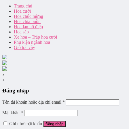
Trang chủ
Hoa cưới
Hoa chúc mừng
Hoa chia buồn
Hoa lan hồ điệp
Hoa sáp
Xe hoa – Tráp hoa cưới
Phụ kiện ngành hoa
Giỏ trái cây
x
x
Đăng nhập
Tên tài khoản hoặc địa chỉ email
*
Mật khẩu
*
Ghi nhớ mật khẩu
Đăng nhập