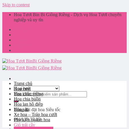
Skip to content
Hoa Tươi Bin Bi Giồng Riềng - Dịch vụ Hoa Tươi chuyên
nghiệp và uy tín
Giới thiệu
Liên hệ
Tin tức
Giỏ hàng
Trang chủ
Hoa cưới
Hoa chúc mừng
Tìm kiếm:
Hoa chia buồn
Hoa lan hồ điệp
Hoa sáp
Tổng đài đặt hoa
Siêu tốc
Xe hoa – Tráp hoa cưới
0916.33.77.45
Phụ kiện ngành hoa
Giỏ trái cây