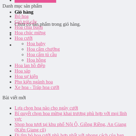
Đăng nhập / Đăng ký
Danh mục sản phẩm
Giỏ hàng
Bó hoa
Giỏ trái cây
Chưa có sản phẩm trong giỏ hàng.
Hoa chia buồn
Hoa chúc mừng
Hoa cưới
Hoa baby
Hoa cẩm chướng
Hoa cẩm tú cầu
Hoa hồng
Hoa lan hồ điệp
Hoa sáp
Hoa sự kiện
Phụ kiện ngành hoa
Xe hoa - Tráp hoa cưới
Bài viết mới
Lựa chọn hoa nào cho ngày cưới
Bí quyết chọn hoa mừng khai trương phù hợp với mọi lĩnh
vực
Shop hoa tươi tại khu phố Nội Ô, Giồng Riềng, An Giang
(Kiên Giang cũ)
Đi tìm bó hoa cưới phù hợp nhất với phong cách của bạn