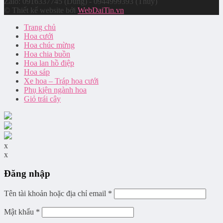
Zalo: 0916337745 (Dung) - 0944999393 (Thuý)
© Thiết kế website bởi
WebDaiTin.vn
Trang chủ
Hoa cưới
Hoa chúc mừng
Hoa chia buồn
Hoa lan hồ điệp
Hoa sáp
Xe hoa – Tráp hoa cưới
Phụ kiện ngành hoa
Giỏ trái cây
x
x
Đăng nhập
Tên tài khoản hoặc địa chỉ email
*
Mật khẩu
*