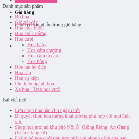
Đăng nhập / Đăng ký
Danh mục sản phẩm
Giỏ hàng
Bó hoa
Giỏ trái cây
Chưa có sản phẩm trong giỏ hàng.
Hoa chia buồn
Hoa chúc mừng
Hoa cưới
Hoa baby
Hoa cẩm chướng
Hoa cẩm tú cầu
Hoa hồng
Hoa lan hồ điệp
Hoa sáp
Hoa sự kiện
Phụ kiện ngành hoa
Xe hoa - Tráp hoa cưới
Bài viết mới
Lựa chọn hoa nào cho ngày cưới
Bí quyết chọn hoa mừng khai trương phù hợp với mọi lĩnh
vực
Shop hoa tươi tại khu phố Nội Ô, Giồng Riềng, An Giang
(Kiên Giang cũ)
Đi tìm bó hoa cưới phù hợp nhất với phong cách của bạn