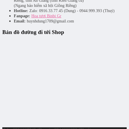
Riềng, tỉnh An Giang (tỉnh Kiên Giang cũ)
(Ngang bảo hiểm xã hội Giồng Riềng)
Hotline:
Zalo: 0916.33.77.45 (Dung) - 0944.999.393 (Thuý)
Fanpage:
Hoa tươi Binbi Gr
Email:
huynhdung1709@gmail.com
Bản đồ đường đi tới Shop