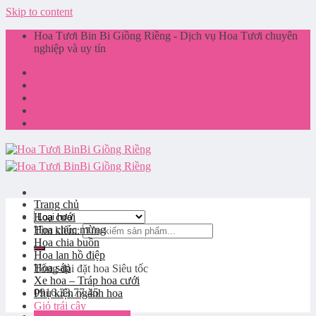
Skip to content
Hoa Tươi Bin Bi Giồng Riềng - Dịch vụ Hoa Tươi chuyên
nghiệp và uy tín
Giới thiệu
Liên hệ
Tin tức
Giỏ hàng
Trang chủ
Hoa cưới
Hoa chúc mừng
Tìm kiếm:
Hoa chia buồn
Hoa lan hồ điệp
Hoa sáp
Tổng đài đặt hoa
Siêu tốc
Xe hoa – Tráp hoa cưới
0916.33.77.45
Phụ kiện ngành hoa
Giỏ trái cây