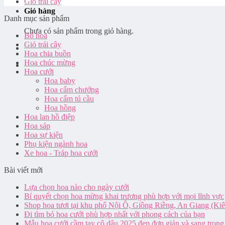
Giỏ trái cây
Giỏ hàng
Danh mục sản phẩm
Chưa có sản phẩm trong giỏ hàng.
Bó hoa
Giỏ trái cây
Hoa chia buồn
Hoa chúc mừng
Hoa cưới
Hoa baby
Hoa cẩm chướng
Hoa cẩm tú cầu
Hoa hồng
Hoa lan hồ điệp
Hoa sáp
Hoa sự kiện
Phụ kiện ngành hoa
Xe hoa - Tráp hoa cưới
Bài viết mới
Lựa chọn hoa nào cho ngày cưới
Bí quyết chọn hoa mừng khai trương phù hợp với mọi lĩnh vực
Shop hoa tươi tại khu phố Nội Ô, Giồng Riềng, An Giang (Ki
Đi tìm bó hoa cưới phù hợp nhất với phong cách của bạn
Mẫu hoa cưới cầm tay cô dâu 2025 đẹp đơn giản và sang trọng