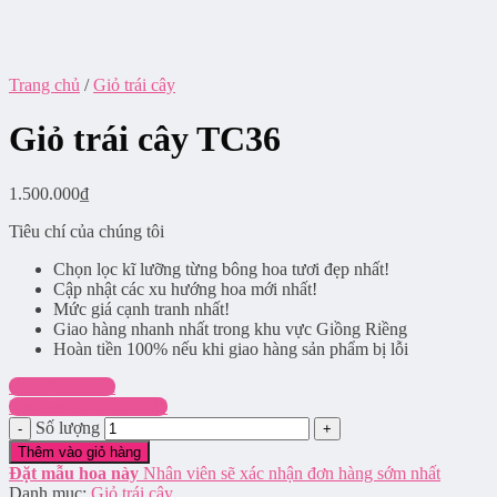
Trang chủ
/
Giỏ trái cây
Giỏ trái cây TC36
1.500.000
₫
Tiêu chí của chúng tôi
Chọn lọc kĩ lưỡng từng bông hoa tươi đẹp nhất!
Cập nhật các xu hướng hoa mới nhất!
Mức giá cạnh tranh nhất!
Giao hàng nhanh nhất trong khu vực Giồng Riềng
Hoàn tiền 100% nếu khi giao hàng sản phẩm bị lỗi
Chat Facebook
Hotline: 0916.337.745
Số lượng
Thêm vào giỏ hàng
Đặt mẫu hoa này
Nhân viên sẽ xác nhận đơn hàng sớm nhất
Danh mục:
Giỏ trái cây