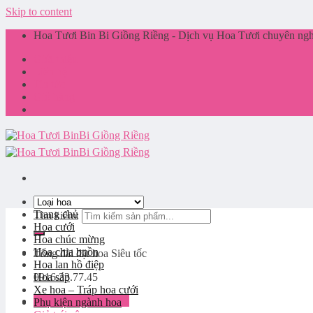
Skip to content
Hoa Tươi Bin Bi Giồng Riềng - Dịch vụ Hoa Tươi chuyên nghi
Giới thiệu
Liên hệ
Tin tức
Giỏ hàng
Trang chủ
Tìm kiếm:
Hoa cưới
Hoa chúc mừng
Hoa chia buồn
Tổng đài đặt hoa
Siêu tốc
Hoa lan hồ điệp
0916.33.77.45
Hoa sáp
Xe hoa – Tráp hoa cưới
Đăng nhập / Đăng ký
Phụ kiện ngành hoa