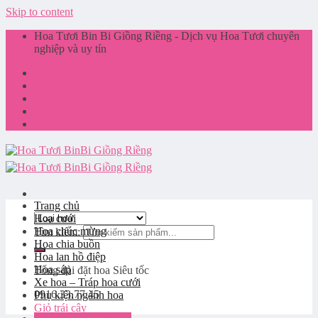
Skip to content
Hoa Tươi Bin Bi Giồng Riềng - Dịch vụ Hoa Tươi chuyên
nghiệp và uy tín
Giới thiệu
Liên hệ
Tin tức
Giỏ hàng
Trang chủ
Hoa cưới
Hoa chúc mừng
Tìm kiếm:
Hoa chia buồn
Hoa lan hồ điệp
Hoa sáp
Tổng đài đặt hoa
Siêu tốc
Xe hoa – Tráp hoa cưới
0916.33.77.45
Phụ kiện ngành hoa
Giỏ trái cây