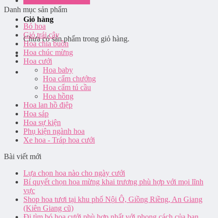
Đăng nhập / Đăng ký
Danh mục sản phẩm
Giỏ hàng
Bó hoa
Giỏ trái cây
Chưa có sản phẩm trong giỏ hàng.
Hoa chia buồn
Hoa chúc mừng
Hoa cưới
Hoa baby
Hoa cẩm chướng
Hoa cẩm tú cầu
Hoa hồng
Hoa lan hồ điệp
Hoa sáp
Hoa sự kiện
Phụ kiện ngành hoa
Xe hoa - Tráp hoa cưới
Bài viết mới
Lựa chọn hoa nào cho ngày cưới
Bí quyết chọn hoa mừng khai trương phù hợp với mọi lĩnh
vực
Shop hoa tươi tại khu phố Nội Ô, Giồng Riềng, An Giang
(Kiên Giang cũ)
Đi tìm bó hoa cưới phù hợp nhất với phong cách của bạn