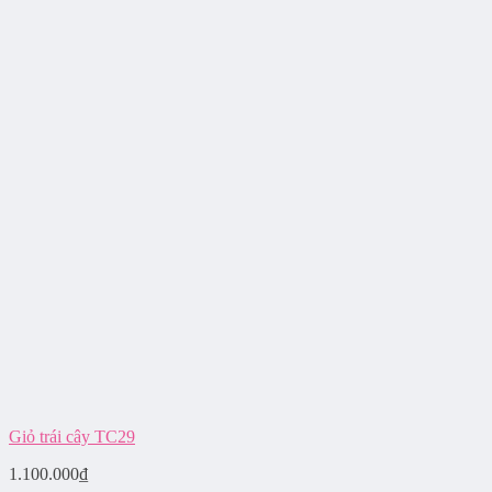
Giỏ trái cây TC29
1.100.000
₫