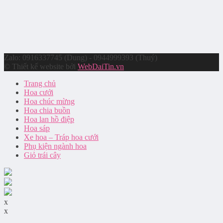
Zalo: 0916337745 (Dung) - 0944999393 (Thuý)
© Thiết kế website bởi
WebDaiTin.vn
Trang chủ
Hoa cưới
Hoa chúc mừng
Hoa chia buồn
Hoa lan hồ điệp
Hoa sáp
Xe hoa – Tráp hoa cưới
Phụ kiện ngành hoa
Giỏ trái cây
x
x