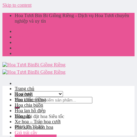
Skip to content
Hoa Tươi Bin Bi Giồng Riềng - Dịch vụ Hoa Tươi chuyên
nghiệp và uy tín
Giới thiệu
Liên hệ
Tin tức
Giỏ hàng
Trang chủ
Hoa cưới
Hoa chúc mừng
Tìm kiếm:
Hoa chia buồn
Hoa lan hồ điệp
Hoa sáp
Tổng đài đặt hoa
Siêu tốc
Xe hoa – Tráp hoa cưới
0916.33.77.45
Phụ kiện ngành hoa
Giỏ trái cây