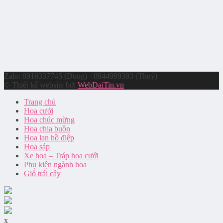
Zalo: 0916337745 (Dung) - 0944999393 (Thuý)
© Thiết kế website bởi
WebDaiTin.vn
Trang chủ
Hoa cưới
Hoa chúc mừng
Hoa chia buồn
Hoa lan hồ điệp
Hoa sáp
Xe hoa – Tráp hoa cưới
Phụ kiện ngành hoa
Giỏ trái cây
x