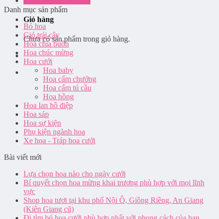
Đăng nhập / Đăng ký
Danh mục sản phẩm
Giỏ hàng
Bó hoa
Giỏ trái cây
Chưa có sản phẩm trong giỏ hàng.
Hoa chia buồn
Hoa chúc mừng
Hoa cưới
Hoa baby
Hoa cẩm chướng
Hoa cẩm tú cầu
Hoa hồng
Hoa lan hồ điệp
Hoa sáp
Hoa sự kiện
Phụ kiện ngành hoa
Xe hoa - Tráp hoa cưới
Bài viết mới
Lựa chọn hoa nào cho ngày cưới
Bí quyết chọn hoa mừng khai trương phù hợp với mọi lĩnh
vực
Shop hoa tươi tại khu phố Nội Ô, Giồng Riềng, An Giang
(Kiên Giang cũ)
Đi tìm bó hoa cưới phù hợp nhất với phong cách của bạn