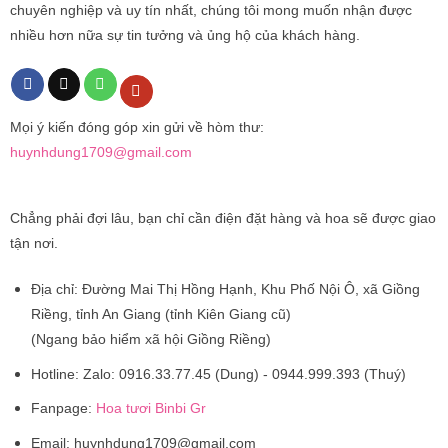
chuyên nghiệp và uy tín nhất, chúng tôi mong muốn nhận được
nhiều hơn nữa sự tin tưởng và ủng hộ của khách hàng.
Mọi ý kiến đóng góp xin gửi về hòm thư:
huynhdung1709@gmail.com
Chẳng phải đợi lâu, bạn chỉ cần điện đặt hàng và hoa sẽ được giao
tận nơi.
Địa chỉ:
Đường Mai Thị Hồng Hạnh, Khu Phố Nội Ô, xã Giồng
Riềng, tỉnh An Giang (tỉnh Kiên Giang cũ)
(Ngang bảo hiểm xã hội Giồng Riềng)
Hotline:
Zalo: 0916.33.77.45 (Dung) - 0944.999.393 (Thuý)
Fanpage:
Hoa tươi Binbi Gr
Email:
huynhdung1709@gmail.com