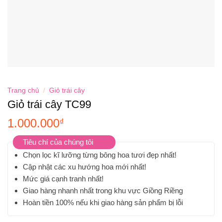
Trang chủ
/
Giỏ trái cây
Giỏ trái cây TC99
1.000.000
₫
Tiêu chí của chúng tôi
Chọn lọc kĩ lưỡng từng bông hoa tươi đẹp nhất!
Cập nhật các xu hướng hoa mới nhất!
Mức giá cạnh tranh nhất!
Giao hàng nhanh nhất trong khu vực Giồng Riềng
Hoàn tiền 100% nếu khi giao hàng sản phẩm bị lỗi