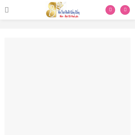
Skip
to
content