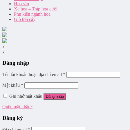
Hoa sáp
Xe hoa – Tráp hoa cưới
Phụ kiện ngành hoa
Giỏ trái cây
x
x
Đăng nhập
Tên tài khoản hoặc địa chỉ email
*
Mật khẩu
*
Ghi nhớ mật khẩu
Đăng nhập
Quên mật khẩu?
Đăng ký
Địa chỉ email
*