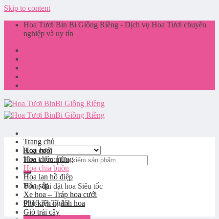
Skip to content
Hoa Tươi Bin Bi Giồng Riềng - Dịch vụ Hoa Tươi chuyên
nghiệp và uy tín
Giới thiệu
Liên hệ
Tin tức
Giỏ hàng
Trang chủ
Hoa cưới
Hoa chúc mừng
Tìm kiếm:
Hoa chia buồn
Hoa lan hồ điệp
Hoa sáp
Tổng đài đặt hoa
Siêu tốc
Xe hoa – Tráp hoa cưới
0916.33.77.45
Phụ kiện ngành hoa
Giỏ trái cây