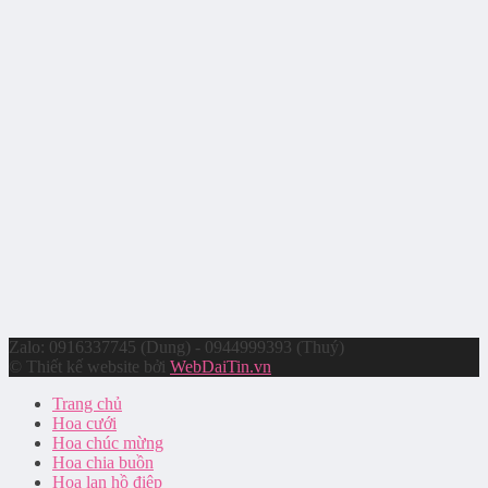
Zalo: 0916337745 (Dung) - 0944999393 (Thuý)
© Thiết kế website bởi
WebDaiTin.vn
Trang chủ
Hoa cưới
Hoa chúc mừng
Hoa chia buồn
Hoa lan hồ điệp