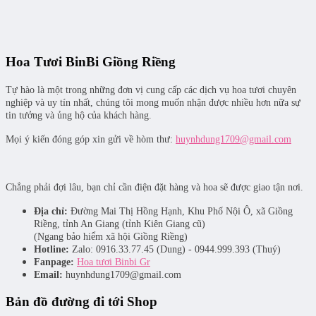
Hoa Tươi BinBi Giồng Riềng
Tự hào là một trong những đơn vị cung cấp các dịch vụ hoa tươi chuyên
nghiệp và uy tín nhất, chúng tôi mong muốn nhận được nhiều hơn nữa sự
tin tưởng và ủng hộ của khách hàng.
Mọi ý kiến đóng góp xin gửi về hòm thư:
huynhdung1709@gmail.com
Chẳng phải đợi lâu, bạn chỉ cần điện đặt hàng và hoa sẽ được giao tận nơi.
Địa chỉ:
Đường Mai Thị Hồng Hạnh, Khu Phố Nội Ô, xã Giồng
Riềng, tỉnh An Giang (tỉnh Kiên Giang cũ)
(Ngang bảo hiểm xã hội Giồng Riềng)
Hotline:
Zalo: 0916.33.77.45 (Dung) - 0944.999.393 (Thuý)
Fanpage:
Hoa tươi Binbi Gr
Email:
huynhdung1709@gmail.com
Bản đồ đường đi tới Shop