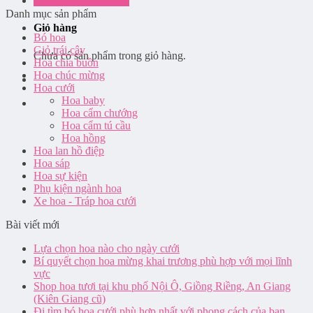
Đăng nhập / Đăng ký
Danh mục sản phẩm
Giỏ hàng
Bó hoa
Giỏ trái cây
Chưa có sản phẩm trong giỏ hàng.
Hoa chia buồn
Hoa chúc mừng
Hoa cưới
Hoa baby
Hoa cẩm chướng
Hoa cẩm tú cầu
Hoa hồng
Hoa lan hồ điệp
Hoa sáp
Hoa sự kiện
Phụ kiện ngành hoa
Xe hoa - Tráp hoa cưới
Bài viết mới
Lựa chọn hoa nào cho ngày cưới
Bí quyết chọn hoa mừng khai trương phù hợp với mọi lĩnh
vực
Shop hoa tươi tại khu phố Nội Ô, Giồng Riềng, An Giang
(Kiên Giang cũ)
Đi tìm bó hoa cưới phù hợp nhất với phong cách của bạn