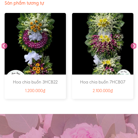
Sản phẩm tương tự
Hoa chia buồn 3HCB22
Hoa chia buồn 7HCB07
1.200.000
₫
2.100.000
₫