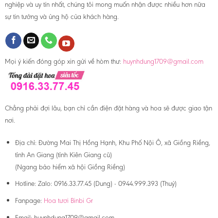
nghiệp và uy tín nhất, chúng tôi mong muốn nhận được nhiều hơn nữa
sự tin tưởng và ủng hộ của khách hàng.
Mọi ý kiến đóng góp xin gửi về hòm thư:
huynhdung1709@gmail.com
Chẳng phải đợi lâu, bạn chỉ cần điện đặt hàng và hoa sẽ được giao tận
nơi.
Địa chỉ:
Đường Mai Thị Hồng Hạnh, Khu Phố Nội Ô, xã Giồng Riềng,
tỉnh An Giang (tỉnh Kiên Giang cũ)
(Ngang bảo hiểm xã hội Giồng Riềng)
Hotline:
Zalo: 0916.33.77.45 (Dung) - 0944.999.393 (Thuý)
Fanpage:
Hoa tươi Binbi Gr
Email:
huynhdung1709@gmail.com