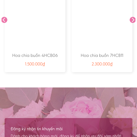
Hoa chia buồn 4HCB06
Hoa chia buồn 7HCB11
1.500.000
₫
2.300.000
₫
Đăng ký nhận tin khuyến mãi
Dành cho khách hàng mới, đăng ký để nhận ưu đãi sớm nhất!