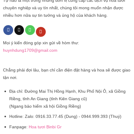
Tự hào là một trong những đơn vị cung cấp các dịch vụ hoa tươi
chuyên nghiệp và uy tín nhất, chúng tôi mong muốn nhận được
nhiều hơn nữa sự tin tưởng và ủng hộ của khách hàng.
Mọi ý kiến đóng góp xin gửi về hòm thư:
huynhdung1709@gmail.com
Chẳng phải đợi lâu, bạn chỉ cần điện đặt hàng và hoa sẽ được giao
tận nơi.
Địa chỉ:
Đường Mai Thị Hồng Hạnh, Khu Phố Nội Ô, xã Giồng
Riềng, tỉnh An Giang (tỉnh Kiên Giang cũ)
(Ngang bảo hiểm xã hội Giồng Riềng)
Hotline:
Zalo: 0916.33.77.45 (Dung) - 0944.999.393 (Thuý)
Fanpage:
Hoa tươi Binbi Gr