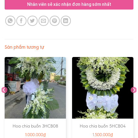
Nhân viên sẽ xác nhận đơn hàng sớm nhất
Sản phẩm tương tự
Hoa chia buồn 3HCB08
Hoa chia buồn 5HCB04
1.000.000
₫
1.500.000
₫