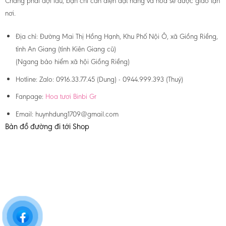
Chẳng phải đợi lâu, bạn chỉ cần điện đặt hàng và hoa sẽ được giao tận
nơi.
Địa chỉ:
Đường Mai Thị Hồng Hạnh, Khu Phố Nội Ô, xã Giồng Riềng,
tỉnh An Giang (tỉnh Kiên Giang cũ)
(Ngang bảo hiểm xã hội Giồng Riềng)
Hotline:
Zalo: 0916.33.77.45 (Dung) - 0944.999.393 (Thuý)
Fanpage:
Hoa tươi Binbi Gr
Email:
huynhdung1709@gmail.com
Bản đồ đường đi tới Shop