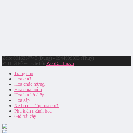
Zalo: 0916337745 (Dung) - 0944999393 (Thuý)
© Thiết kế website bởi
WebDaiTin.vn
Trang chủ
Hoa cưới
Hoa chúc mừng
Hoa chia buồn
Hoa lan hồ điệp
Hoa sáp
Xe hoa – Tráp hoa cưới
Phụ kiện ngành hoa
Giỏ trái cây