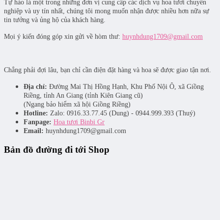
Tự hào là một trong những đơn vị cung cấp các dịch vụ hoa tươi chuyên
nghiệp và uy tín nhất, chúng tôi mong muốn nhận được nhiều hơn nữa sự
tin tưởng và ủng hộ của khách hàng.
Mọi ý kiến đóng góp xin gửi về hòm thư:
huynhdung1709@gmail.com
Chẳng phải đợi lâu, bạn chỉ cần điện đặt hàng và hoa sẽ được giao tận nơi.
Địa chỉ:
Đường Mai Thị Hồng Hạnh, Khu Phố Nội Ô, xã Giồng
Riềng, tỉnh An Giang (tỉnh Kiên Giang cũ)
(Ngang bảo hiểm xã hội Giồng Riềng)
Hotline:
Zalo: 0916.33.77.45 (Dung) - 0944.999.393 (Thuý)
Fanpage:
Hoa tươi Binbi Gr
Email:
huynhdung1709@gmail.com
Bản đồ đường đi tới Shop