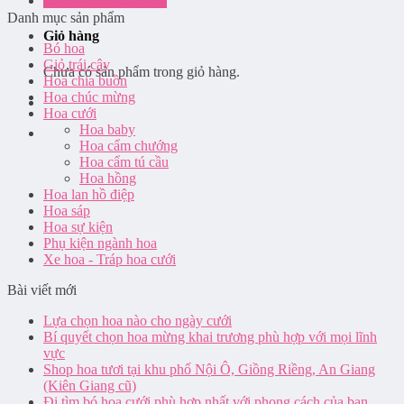
Đăng nhập / Đăng ký
Danh mục sản phẩm
Giỏ hàng
Bó hoa
Giỏ trái cây
Chưa có sản phẩm trong giỏ hàng.
Hoa chia buồn
Hoa chúc mừng
Hoa cưới
Hoa baby
Hoa cẩm chướng
Hoa cẩm tú cầu
Hoa hồng
Hoa lan hồ điệp
Hoa sáp
Hoa sự kiện
Phụ kiện ngành hoa
Xe hoa - Tráp hoa cưới
Bài viết mới
Lựa chọn hoa nào cho ngày cưới
Bí quyết chọn hoa mừng khai trương phù hợp với mọi lĩnh
vực
Shop hoa tươi tại khu phố Nội Ô, Giồng Riềng, An Giang
(Kiên Giang cũ)
Đi tìm bó hoa cưới phù hợp nhất với phong cách của bạn