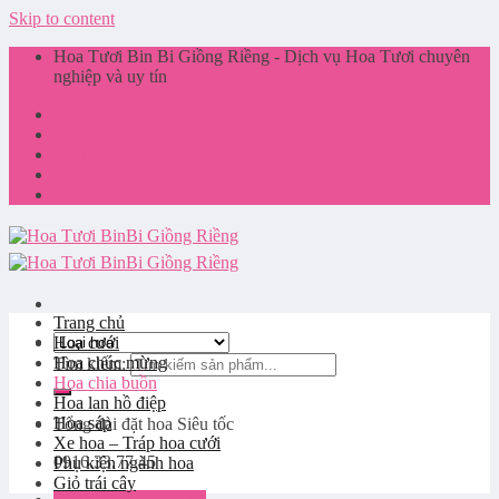
Skip to content
Hoa Tươi Bin Bi Giồng Riềng - Dịch vụ Hoa Tươi chuyên
nghiệp và uy tín
Giới thiệu
Liên hệ
Tin tức
Giỏ hàng
Trang chủ
Hoa cưới
Hoa chúc mừng
Tìm kiếm:
Hoa chia buồn
Hoa lan hồ điệp
Hoa sáp
Tổng đài đặt hoa
Siêu tốc
Xe hoa – Tráp hoa cưới
0916.33.77.45
Phụ kiện ngành hoa
Giỏ trái cây