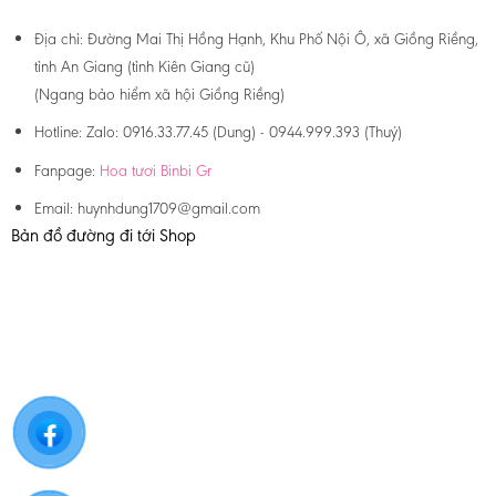
Địa chỉ:
Đường Mai Thị Hồng Hạnh, Khu Phố Nội Ô, xã Giồng Riềng,
tỉnh An Giang (tỉnh Kiên Giang cũ)
(Ngang bảo hiểm xã hội Giồng Riềng)
Hotline:
Zalo: 0916.33.77.45 (Dung) - 0944.999.393 (Thuý)
Fanpage:
Hoa tươi Binbi Gr
Email:
huynhdung1709@gmail.com
Bản đồ đường đi tới Shop