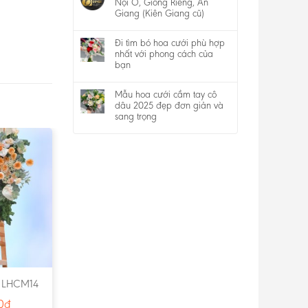
Nội Ô, Giồng Riềng, An
Giang (Kiên Giang cũ)
Đi tìm bó hoa cưới phù hợp
nhất với phong cách của
bạn
Mẫu hoa cưới cầm tay cô
dâu 2025 đẹp đơn giản và
sang trọng
 LHCM14
0
₫