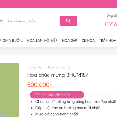
Tổng đ
Tìm
0916
kiếm:
A CHIA BUỒN
HOA LAN HỒ ĐIỆP
HOA SÁP
XE HOA – TRÁP HOA
Trang chủ
/
Hoa chúc mừng
Hoa chúc mừng BHCM187
500.000
₫
Tiêu chí của chúng tôi
Chọn lọc kĩ lưỡng từng bông hoa tươi đẹp nhất!
Cập nhật các xu hướng hoa mới nhất!
Mức giá cạnh tranh nhất!