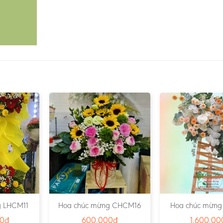
g LHCM11
Hoa chúc mừng CHCM16
Hoa chúc mừng
00
₫
600.000
₫
1.600.00