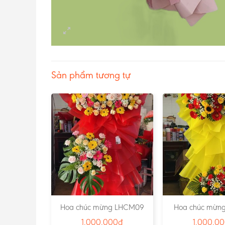
Sản phẩm tương tự
g CHCM23
Hoa chúc mừng LHCM09
Hoa chúc mừn
0
₫
1.000.000
₫
1.000.0