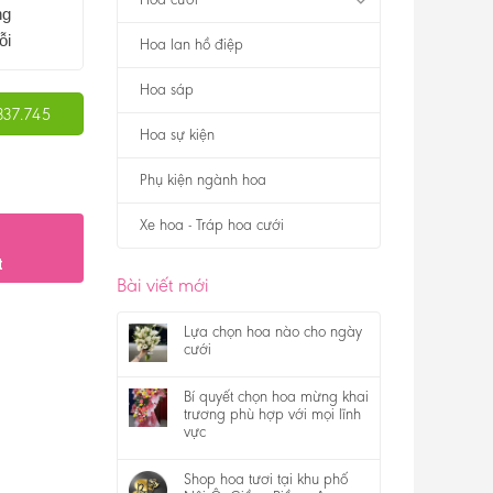
ng
ỗi
Hoa lan hồ điệp
Hoa sáp
337.745
Hoa sự kiện
Phụ kiện ngành hoa
Xe hoa - Tráp hoa cưới
t
Bài viết mới
Lựa chọn hoa nào cho ngày
cưới
Bí quyết chọn hoa mừng khai
trương phù hợp với mọi lĩnh
vực
Shop hoa tươi tại khu phố