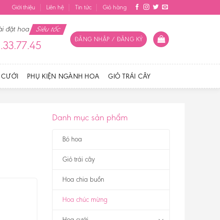
Giới thiệu
Liên hệ
Tin tức
Giỏ hàng
ài đặt hoa
Siêu tốc
ĐĂNG NHẬP / ĐĂNG KÝ
.33.77.45
 CƯỚI
PHỤ KIỆN NGÀNH HOA
GIỎ TRÁI CÂY
Danh mục sản phẩm
Bó hoa
Giỏ trái cây
Hoa chia buồn
Hoa chúc mừng
Hoa cưới