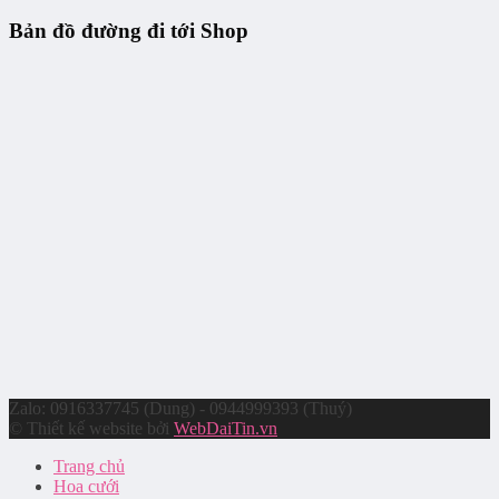
Bản đồ đường đi tới Shop
Zalo: 0916337745 (Dung) - 0944999393 (Thuý)
© Thiết kế website bởi
WebDaiTin.vn
Trang chủ
Hoa cưới