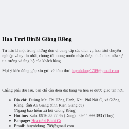
Hoa Tươi BinBi Giồng Riềng
Tự hào là một trong những đơn vị cung cấp các dịch vụ hoa tươi chuyên
nghiệp và uy tín nhất, chúng tôi mong muốn nhận được nhiều hơn nữa sự
tin tưởng và ủng hộ của khách hàng.
Mọi ý kiến đóng góp xin gửi về hòm thư:
huynhdung1709@gmail.com
Chẳng phải đợi lâu, bạn chỉ cần điện đặt hàng và hoa sẽ được giao tận nơi.
Địa chỉ:
Đường Mai Thị Hồng Hạnh, Khu Phố Nội Ô, xã Giồng
Riềng, tỉnh An Giang (tỉnh Kiên Giang cũ)
(Ngang bảo hiểm xã hội Giồng Riềng)
Hotline:
Zalo: 0916.33.77.45 (Dung) - 0944.999.393 (Thuý)
Fanpage:
Hoa tươi Binbi Gr
Email:
huynhdung1709@gmail.com