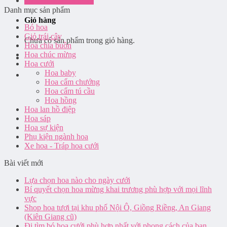
Đăng nhập / Đăng ký
Danh mục sản phẩm
Giỏ hàng
Bó hoa
Giỏ trái cây
Chưa có sản phẩm trong giỏ hàng.
Hoa chia buồn
Hoa chúc mừng
Hoa cưới
Hoa baby
Hoa cẩm chướng
Hoa cẩm tú cầu
Hoa hồng
Hoa lan hồ điệp
Hoa sáp
Hoa sự kiện
Phụ kiện ngành hoa
Xe hoa - Tráp hoa cưới
Bài viết mới
Lựa chọn hoa nào cho ngày cưới
Bí quyết chọn hoa mừng khai trương phù hợp với mọi lĩnh
vực
Shop hoa tươi tại khu phố Nội Ô, Giồng Riềng, An Giang
(Kiên Giang cũ)
Đi tìm bó hoa cưới phù hợp nhất với phong cách của bạn