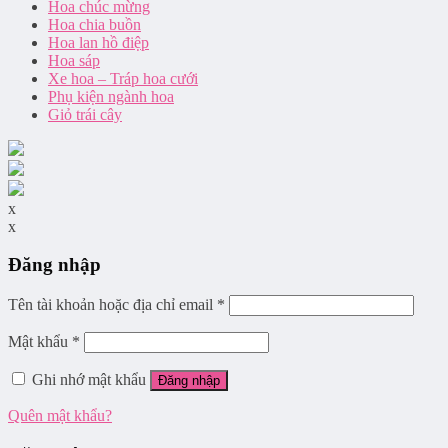
Hoa chúc mừng
Hoa chia buồn
Hoa lan hồ điệp
Hoa sáp
Xe hoa – Tráp hoa cưới
Phụ kiện ngành hoa
Giỏ trái cây
x
x
Đăng nhập
Tên tài khoản hoặc địa chỉ email
*
Mật khẩu
*
Ghi nhớ mật khẩu
Đăng nhập
Quên mật khẩu?