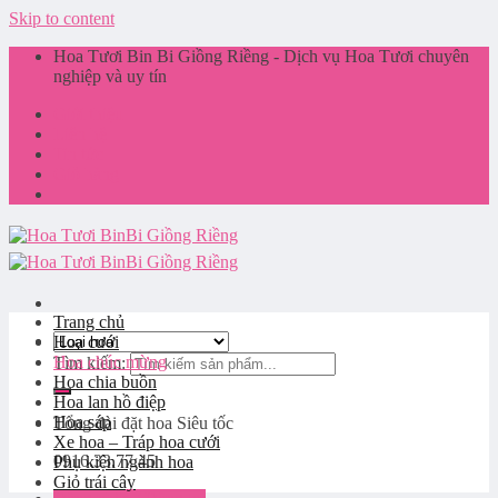
Skip to content
Hoa Tươi Bin Bi Giồng Riềng - Dịch vụ Hoa Tươi chuyên
nghiệp và uy tín
Giới thiệu
Liên hệ
Tin tức
Giỏ hàng
Trang chủ
Hoa cưới
Hoa chúc mừng
Tìm kiếm:
Hoa chia buồn
Hoa lan hồ điệp
Hoa sáp
Tổng đài đặt hoa
Siêu tốc
Xe hoa – Tráp hoa cưới
0916.33.77.45
Phụ kiện ngành hoa
Giỏ trái cây