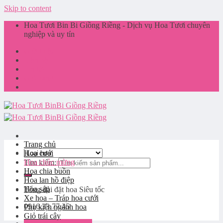
Skip to content
Hoa Tươi Bin Bi Giồng Riềng - Dịch vụ Hoa Tươi chuyên
nghiệp và uy tín
Giới thiệu
Liên hệ
Tin tức
Giỏ hàng
Trang chủ
Hoa cưới
Hoa chúc mừng
Tìm kiếm:
Hoa chia buồn
Hoa lan hồ điệp
Hoa sáp
Tổng đài đặt hoa
Siêu tốc
Xe hoa – Tráp hoa cưới
0916.33.77.45
Phụ kiện ngành hoa
Giỏ trái cây