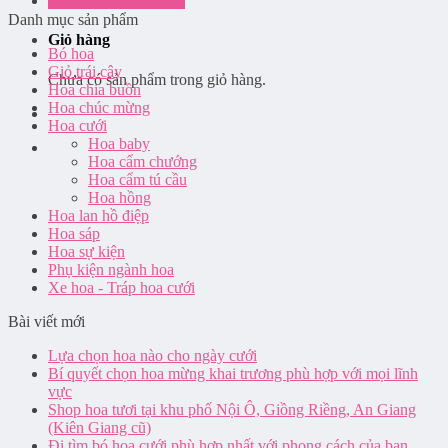
Đăng nhập / Đăng ký
Danh mục sản phẩm
Giỏ hàng
Bó hoa
Giỏ trái cây
Chưa có sản phẩm trong giỏ hàng.
Hoa chia buồn
Hoa chúc mừng
Hoa cưới
Hoa baby
Hoa cẩm chướng
Hoa cẩm tú cầu
Hoa hồng
Hoa lan hồ điệp
Hoa sáp
Hoa sự kiện
Phụ kiện ngành hoa
Xe hoa - Tráp hoa cưới
Bài viết mới
Lựa chọn hoa nào cho ngày cưới
Bí quyết chọn hoa mừng khai trương phù hợp với mọi lĩnh
vực
Shop hoa tươi tại khu phố Nội Ô, Giồng Riềng, An Giang
(Kiên Giang cũ)
Đi tìm bó hoa cưới phù hợp nhất với phong cách của bạn