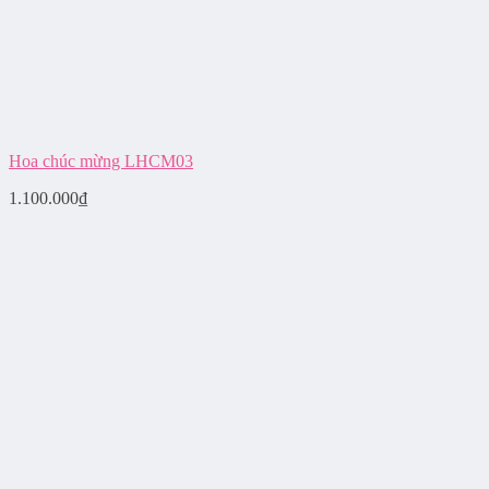
Hoa chúc mừng LHCM03
1.100.000
₫