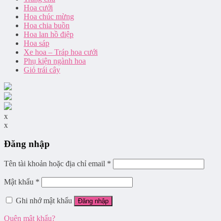
Hoa cưới
Hoa chúc mừng
Hoa chia buồn
Hoa lan hồ điệp
Hoa sáp
Xe hoa – Tráp hoa cưới
Phụ kiện ngành hoa
Giỏ trái cây
x
x
Đăng nhập
Tên tài khoản hoặc địa chỉ email
*
Mật khẩu
*
Ghi nhớ mật khẩu
Đăng nhập
Quên mật khẩu?