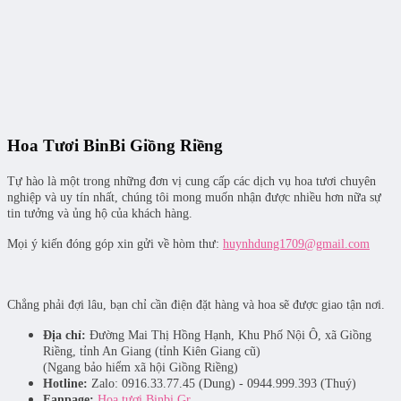
Hoa Tươi BinBi Giồng Riềng
Tự hào là một trong những đơn vị cung cấp các dịch vụ hoa tươi chuyên
nghiệp và uy tín nhất, chúng tôi mong muốn nhận được nhiều hơn nữa sự
tin tưởng và ủng hộ của khách hàng.
Mọi ý kiến đóng góp xin gửi về hòm thư:
huynhdung1709@gmail.com
Chẳng phải đợi lâu, bạn chỉ cần điện đặt hàng và hoa sẽ được giao tận nơi.
Địa chỉ:
Đường Mai Thị Hồng Hạnh, Khu Phố Nội Ô, xã Giồng
Riềng, tỉnh An Giang (tỉnh Kiên Giang cũ)
(Ngang bảo hiểm xã hội Giồng Riềng)
Hotline:
Zalo: 0916.33.77.45 (Dung) - 0944.999.393 (Thuý)
Fanpage:
Hoa tươi Binbi Gr