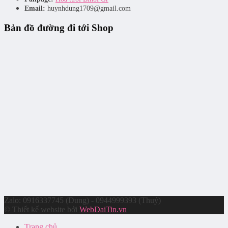
Email:
huynhdung1709@gmail.com
Bản đồ đường đi tới Shop
Zalo: 0916337745 (Dung) - 0944999393 (Thuý)
© Thiết kế website bởi
WebDaiTin.vn
Trang chủ