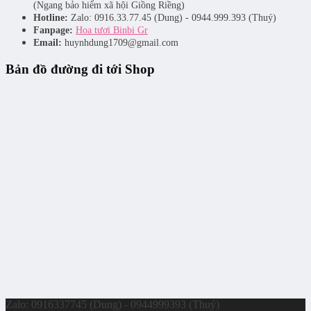
(Ngang bảo hiểm xã hội Giồng Riềng)
Hotline:
Zalo: 0916.33.77.45 (Dung) - 0944.999.393 (Thuý)
Fanpage:
Hoa tươi Binbi Gr
Email:
huynhdung1709@gmail.com
Bản đồ đường đi tới Shop
Zalo: 0916337745 (Dung) - 0944999393 (Thuý)