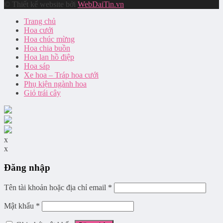
© Thiết kế website bởi
WebDaiTin.vn
Trang chủ
Hoa cưới
Hoa chúc mừng
Hoa chia buồn
Hoa lan hồ điệp
Hoa sáp
Xe hoa – Tráp hoa cưới
Phụ kiện ngành hoa
Giỏ trái cây
x
x
Đăng nhập
Tên tài khoản hoặc địa chỉ email
*
Mật khẩu
*