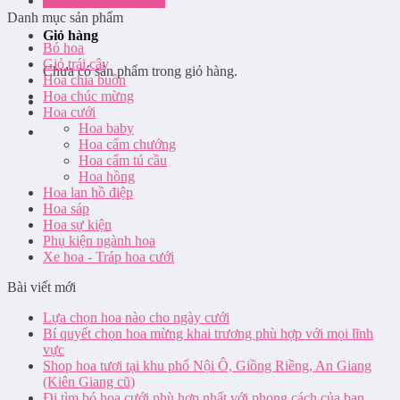
Đăng nhập / Đăng ký
Danh mục sản phẩm
Giỏ hàng
Bó hoa
Giỏ trái cây
Chưa có sản phẩm trong giỏ hàng.
Hoa chia buồn
Hoa chúc mừng
Hoa cưới
Hoa baby
Hoa cẩm chướng
Hoa cẩm tú cầu
Hoa hồng
Hoa lan hồ điệp
Hoa sáp
Hoa sự kiện
Phụ kiện ngành hoa
Xe hoa - Tráp hoa cưới
Bài viết mới
Lựa chọn hoa nào cho ngày cưới
Bí quyết chọn hoa mừng khai trương phù hợp với mọi lĩnh
vực
Shop hoa tươi tại khu phố Nội Ô, Giồng Riềng, An Giang
(Kiên Giang cũ)
Đi tìm bó hoa cưới phù hợp nhất với phong cách của bạn