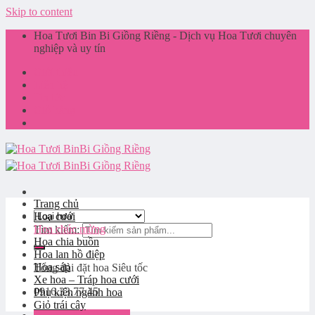
Skip to content
Hoa Tươi Bin Bi Giồng Riềng - Dịch vụ Hoa Tươi chuyên
nghiệp và uy tín
Giới thiệu
Liên hệ
Tin tức
Giỏ hàng
Trang chủ
Hoa cưới
Hoa chúc mừng
Tìm kiếm:
Hoa chia buồn
Hoa lan hồ điệp
Hoa sáp
Tổng đài đặt hoa
Siêu tốc
Xe hoa – Tráp hoa cưới
0916.33.77.45
Phụ kiện ngành hoa
Giỏ trái cây