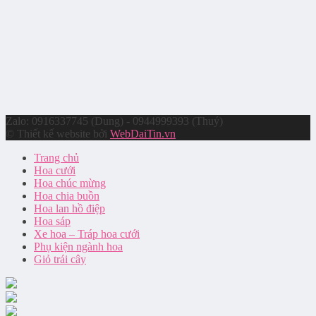
Zalo: 0916337745 (Dung) - 0944999393 (Thuý)
© Thiết kế website bởi
WebDaiTin.vn
Trang chủ
Hoa cưới
Hoa chúc mừng
Hoa chia buồn
Hoa lan hồ điệp
Hoa sáp
Xe hoa – Tráp hoa cưới
Phụ kiện ngành hoa
Giỏ trái cây