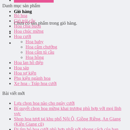
Đăng nhập / Đăng ký
Danh mục sản phẩm
Giỏ hàng
Bó hoa
Giỏ trái cây
Chưa có sản phẩm trong giỏ hàng.
Hoa chia buồn
Hoa chúc mừng
Hoa cưới
Hoa baby
Hoa cẩm chướng
Hoa cẩm tú cầu
Hoa hồng
Hoa lan hồ điệp
Hoa sáp
Hoa sự kiện
Phụ kiện ngành hoa
Xe hoa - Tráp hoa cưới
Bài viết mới
Lựa chọn hoa nào cho ngày cưới
Bí quyết chọn hoa mừng khai trương phù hợp với mọi lĩnh
vực
Shop hoa tươi tại khu phố Nội Ô, Giồng Riềng, An Giang
(Kiên Giang cũ)
Đi tìm bó hoa cưới phù hợp nhất với phong cách của bạn