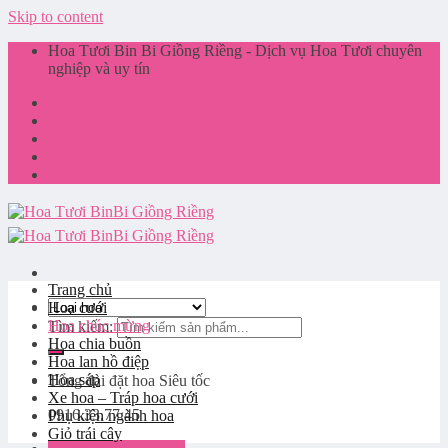
Skip to content
Hoa Tươi Bin Bi Giồng Riềng - Dịch vụ Hoa Tươi chuyên
nghiệp và uy tín
Giới thiệu
Liên hệ
Tin tức
Giỏ hàng
Trang chủ
Hoa cưới
Hoa chúc mừng
Tìm kiếm:
Hoa chia buồn
Hoa lan hồ điệp
Hoa sáp
Tổng đài đặt hoa
Siêu tốc
Xe hoa – Tráp hoa cưới
0916.33.77.45
Phụ kiện ngành hoa
Giỏ trái cây