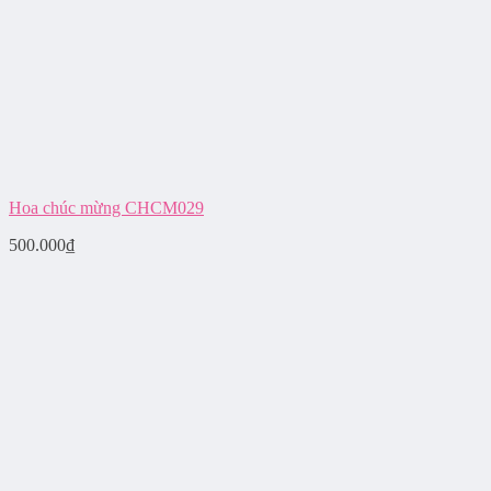
Hoa chúc mừng CHCM029
500.000
₫