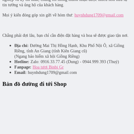
tin tưởng và ủng hộ của khách hàng.
Mọi ý kiến đóng góp xin gửi về hòm thư:
huynhdung1709@gmail.com
Chẳng phải đợi lâu, bạn chỉ cần điện đặt hàng và hoa sẽ được giao tận nơi.
Địa chỉ:
Đường Mai Thị Hồng Hạnh, Khu Phố Nội Ô, xã Giồng
Riềng, tỉnh An Giang (tỉnh Kiên Giang cũ)
(Ngang bảo hiểm xã hội Giồng Riềng)
Hotline:
Zalo: 0916.33.77.45 (Dung) - 0944.999.393 (Thuý)
Fanpage:
Hoa tươi Binbi Gr
Email:
huynhdung1709@gmail.com
Bản đồ đường đi tới Shop