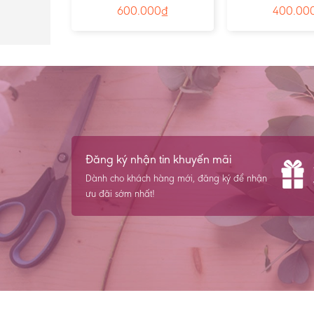
0
₫
600.000
₫
400.00
Đăng ký nhận tin khuyến mãi
Dành cho khách hàng mới, đăng ký để nhận
ưu đãi sớm nhất!