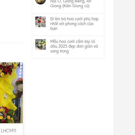
Nội Ô, Giồng Riềng, An
Giang (Kiên Giang cũ)
Đi tìm bó hoa cưới phù hợp
nhất với phong cách của
bạn
Mẫu hoa cưới cầm tay cô
dâu 2025 đẹp đơn giản và
sang trọng
 LHCM11