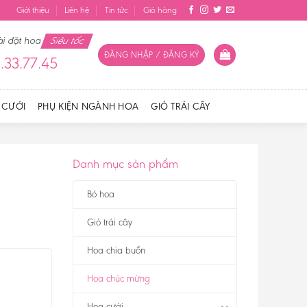
Giới thiệu
Liên hệ
Tin tức
Giỏ hàng
ài đặt hoa
Siêu tốc
ĐĂNG NHẬP / ĐĂNG KÝ
.33.77.45
 CƯỚI
PHỤ KIỆN NGÀNH HOA
GIỎ TRÁI CÂY
Danh mục sản phẩm
Bó hoa
Giỏ trái cây
Hoa chia buồn
Hoa chúc mừng
Hoa cưới