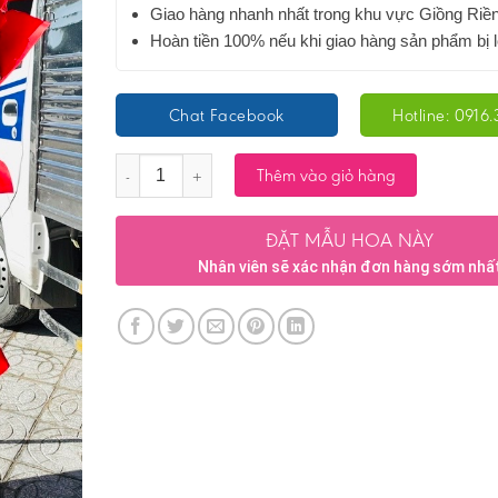
Giao hàng nhanh nhất trong khu vực Giồng Riề
Hoàn tiền 100% nếu khi giao hàng sản phẩm bị l
Chat Facebook
Hotline: 0916.
Số lượng
Thêm vào giỏ hàng
ĐẶT MẪU HOA NÀY
Nhân viên sẽ xác nhận đơn hàng sớm nhấ