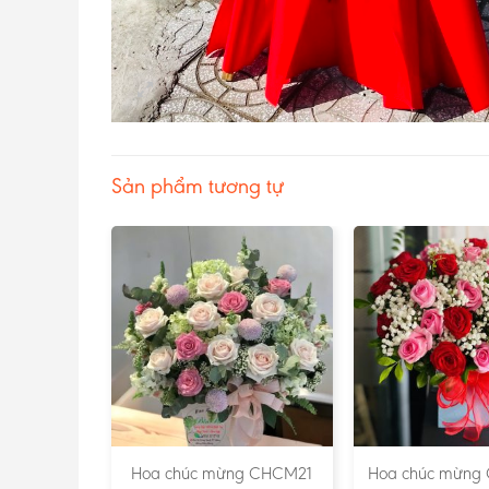
Sản phẩm tương tự
g CHCM18
Hoa chúc mừng CHCM21
Hoa chúc mừng