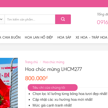
Tổng đ
Tìm
0916
kiếm:
A CHIA BUỒN
HOA LAN HỒ ĐIỆP
HOA SÁP
XE HOA – TRÁP HOA
Trang chủ
/
Hoa chúc mừng
Hoa chúc mừng LHCM277
800.000
₫
Tiêu chí của chúng tôi
Chọn lọc kĩ lưỡng từng bông hoa tươi đẹp nhất!
Cập nhật các xu hướng hoa mới nhất!
Mức giá cạnh tranh nhất!