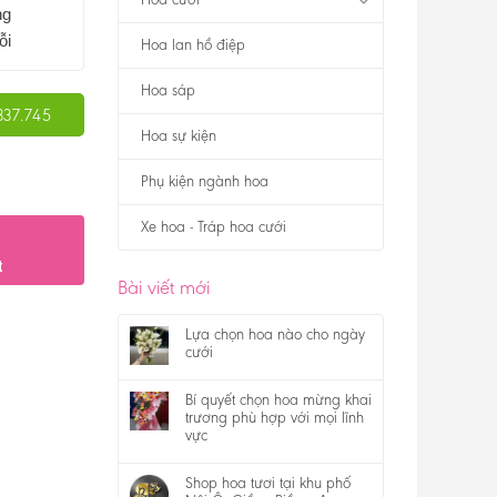
ng
ỗi
Hoa lan hồ điệp
Hoa sáp
337.745
Hoa sự kiện
Phụ kiện ngành hoa
Xe hoa - Tráp hoa cưới
t
Bài viết mới
Lựa chọn hoa nào cho ngày
cưới
Bí quyết chọn hoa mừng khai
trương phù hợp với mọi lĩnh
vực
Shop hoa tươi tại khu phố