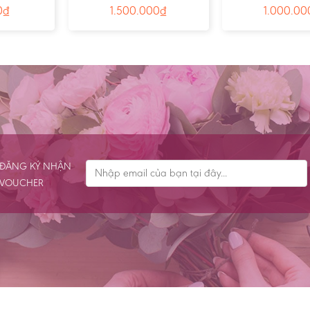
0
₫
1.500.000
₫
1.000.00
ĐĂNG KÝ NHẬN
VOUCHER