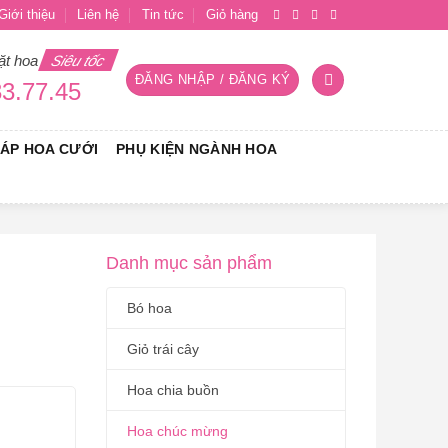
Giới thiệu
Liên hệ
Tin tức
Giỏ hàng
ặt hoa
Siêu tốc
ĐĂNG NHẬP / ĐĂNG KÝ
3.77.45
RÁP HOA CƯỚI
PHỤ KIỆN NGÀNH HOA
Danh mục sản phẩm
Bó hoa
Giỏ trái cây
Hoa chia buồn
Hoa chúc mừng