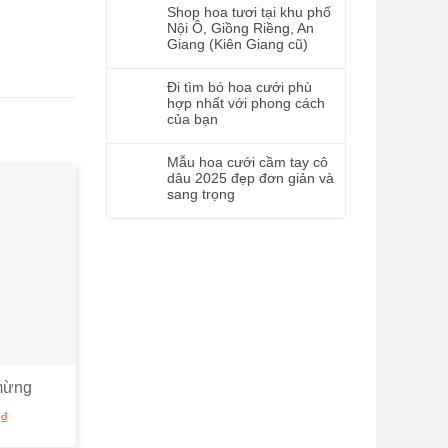
Shop hoa tươi tại khu phố
Nội Ô, Giồng Riềng, An
Giang (Kiên Giang cũ)
Đi tìm bó hoa cưới phù
hợp nhất với phong cách
của bạn
Mẫu hoa cưới cầm tay cô
dâu 2025 đẹp đơn giản và
sang trọng
mừng
Hoa chúc mừng LHCM13
Hoa chúc mừng
2
₫
1.200.000
₫
1.100.00