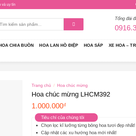
và uy tín
Tổng đài đ
ìm
0916.3
iếm:
HOA CHIA BUỒN
HOA LAN HỒ ĐIỆP
HOA SÁP
XE HOA – T
Trang chủ
/
Hoa chúc mừng
Hoa chúc mừng LHCM392
1.000.000
₫
Tiêu chí của chúng tôi
Chọn lọc kĩ lưỡng từng bông hoa tươi đẹp nhất!
Cập nhật các xu hướng hoa mới nhất!