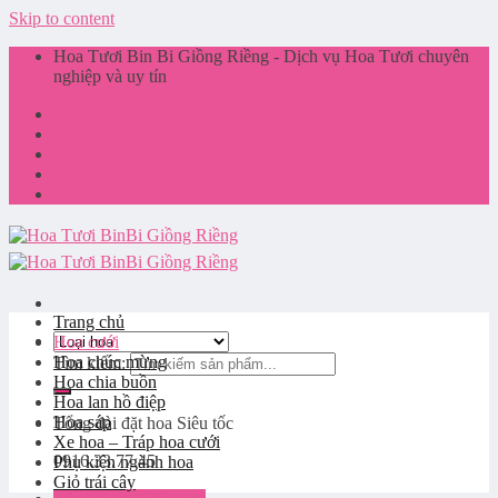
Skip to content
Hoa Tươi Bin Bi Giồng Riềng - Dịch vụ Hoa Tươi chuyên
nghiệp và uy tín
Giới thiệu
Liên hệ
Tin tức
Giỏ hàng
Trang chủ
Hoa cưới
Hoa chúc mừng
Tìm kiếm:
Hoa chia buồn
Hoa lan hồ điệp
Hoa sáp
Tổng đài đặt hoa
Siêu tốc
Xe hoa – Tráp hoa cưới
0916.33.77.45
Phụ kiện ngành hoa
Giỏ trái cây