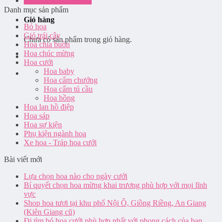
Đăng nhập / Đăng ký
Danh mục sản phẩm
Giỏ hàng
Bó hoa
Giỏ trái cây
Chưa có sản phẩm trong giỏ hàng.
Hoa chia buồn
Hoa chúc mừng
Hoa cưới
Hoa baby
Hoa cẩm chướng
Hoa cẩm tú cầu
Hoa hồng
Hoa lan hồ điệp
Hoa sáp
Hoa sự kiện
Phụ kiện ngành hoa
Xe hoa - Tráp hoa cưới
Bài viết mới
Lựa chọn hoa nào cho ngày cưới
Bí quyết chọn hoa mừng khai trương phù hợp với mọi lĩnh
vực
Shop hoa tươi tại khu phố Nội Ô, Giồng Riềng, An Giang
(Kiên Giang cũ)
Đi tìm bó hoa cưới phù hợp nhất với phong cách của bạn