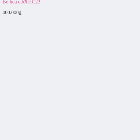
Bó hoa cưới HC23
400.000
₫