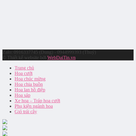
Zalo: 0916337745 (Dung) - 0944999393 (Thuý)
© Thiết kế website bởi
WebDaiTin.vn
Trang chủ
Hoa cưới
Hoa chúc mừng
Hoa chia buồn
Hoa lan hồ điệp
Hoa sáp
Xe hoa – Tráp hoa cưới
Phụ kiện ngành hoa
Giỏ trái cây