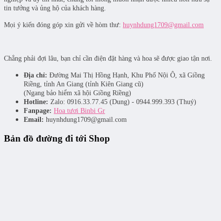
tin tưởng và ủng hộ của khách hàng.
Mọi ý kiến đóng góp xin gửi về hòm thư:
huynhdung1709@gmail.com
Chẳng phải đợi lâu, bạn chỉ cần điện đặt hàng và hoa sẽ được giao tận nơi.
Địa chỉ:
Đường Mai Thị Hồng Hạnh, Khu Phố Nội Ô, xã Giồng
Riềng, tỉnh An Giang (tỉnh Kiên Giang cũ)
(Ngang bảo hiểm xã hội Giồng Riềng)
Hotline:
Zalo: 0916.33.77.45 (Dung) - 0944.999.393 (Thuý)
Fanpage:
Hoa tươi Binbi Gr
Email:
huynhdung1709@gmail.com
Bản đồ đường đi tới Shop