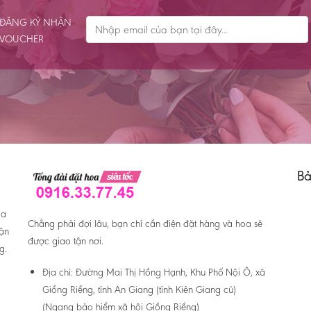
ĐĂNG KÝ NHẬN
VOUCHER
Bả
oa
Chẳng phải đợi lâu, bạn chỉ cần điện đặt hàng và hoa sẽ
hận
được giao tận nơi.
g.
Địa chỉ:
Đường Mai Thị Hồng Hạnh, Khu Phố Nội Ô, xã
Giồng Riềng, tỉnh An Giang (tỉnh Kiên Giang cũ)
(Ngang bảo hiểm xã hội Giồng Riềng)