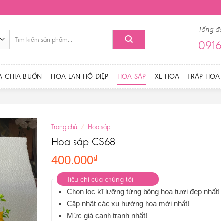
Tổng đ
Tìm
0916
kiếm:
A CHIA BUỒN
HOA LAN HỒ ĐIỆP
HOA SÁP
XE HOA – TRÁP HOA
Trang chủ
/
Hoa sáp
Hoa sáp CS68
400.000
₫
Tiêu chí của chúng tôi
Chọn lọc kĩ lưỡng từng bông hoa tươi đẹp nhất!
Cập nhật các xu hướng hoa mới nhất!
Mức giá cạnh tranh nhất!