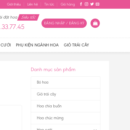
Giới thiệu
Liên hệ
Tin tức
Giỏ hàng
ài đặt hoa
Siêu tốc
ĐĂNG NHẬP / ĐĂNG KÝ
.33.77.45
 CƯỚI
PHỤ KIỆN NGÀNH HOA
GIỎ TRÁI CÂY
Danh mục sản phẩm
Bó hoa
Giỏ trái cây
Hoa chia buồn
Hoa chúc mừng
Hoa cưới