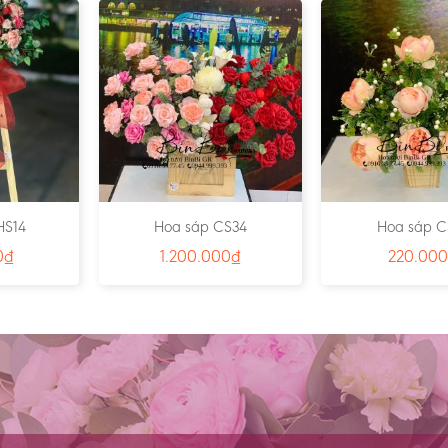
HS14
Hoa sáp CS34
Hoa sáp C
0
₫
1.200.000
₫
220.000