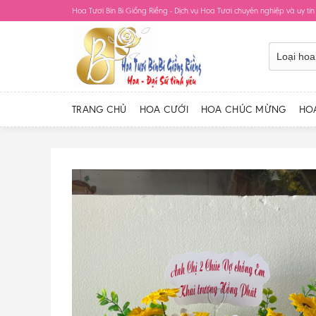
Skip
Hoa Tươi Bin Bi Giồng Riềng - Dịch vụ Hoa Tươi chuyên nghiệp và uy tín
to
content
TRANG CHỦ
HOA CƯỚI
HOA CHÚC MỪNG
HO