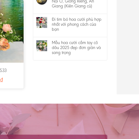
Nội Ô, Giồng Riềng, An
Giang (Kiên Giang cũ)
Đi tìm bó hoa cưới phù hợp
nhất với phong cách của
bạn
Mẫu hoa cưới cầm tay cô
dâu 2025 đẹp đơn giản và
sang trọng
S33
₫