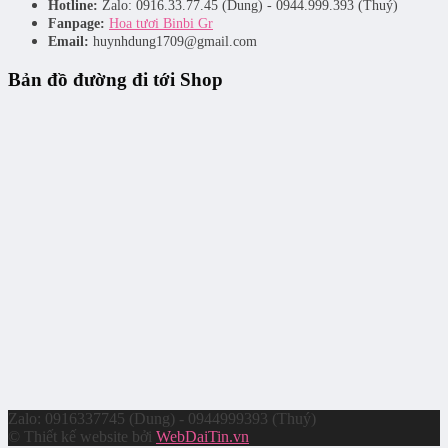
Hotline:
Zalo: 0916.33.77.45 (Dung) - 0944.999.393 (Thuý)
Fanpage:
Hoa tươi Binbi Gr
Email:
huynhdung1709@gmail.com
Bản đồ đường đi tới Shop
Zalo: 0916337745 (Dung) - 0944999393 (Thuý)
© Thiết kế website bởi
WebDaiTin.vn