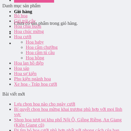
Đăng nhập / Đăng ký
Danh mục sản phẩm
Giỏ hàng
Bó hoa
Giỏ trái cây
Chưa có sản phẩm trong giỏ hàng.
Hoa chia buồn
Hoa chúc mừng
Hoa cưới
Hoa baby
Hoa cẩm chướng
Hoa cẩm tú cầu
Hoa hồng
Hoa lan hồ điệp
Hoa sáp
Hoa sự kiện
Phụ kiện ngành hoa
Xe hoa - Tráp hoa cưới
Bài viết mới
Lựa chọn hoa nào cho ngày cưới
Bí quyết chọn hoa mừng khai trương phù hợp với mọi lĩnh
vực
Shop hoa tươi tại khu phố Nội Ô, Giồng Riềng, An Giang
(Kiên Giang cũ)
Đi tìm bó hoa cưới phù hợp nhất với phong cách của bạn