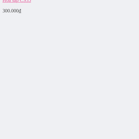
Hoa sáp CS35
300.000
₫