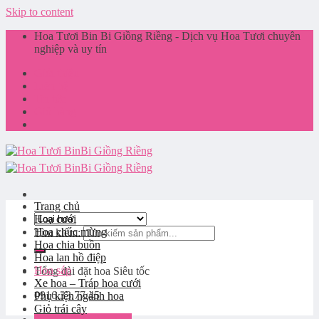
Skip to content
Hoa Tươi Bin Bi Giồng Riềng - Dịch vụ Hoa Tươi chuyên
nghiệp và uy tín
Giới thiệu
Liên hệ
Tin tức
Giỏ hàng
Trang chủ
Hoa cưới
Hoa chúc mừng
Tìm kiếm:
Hoa chia buồn
Hoa lan hồ điệp
Hoa sáp
Tổng đài đặt hoa
Siêu tốc
Xe hoa – Tráp hoa cưới
0916.33.77.45
Phụ kiện ngành hoa
Giỏ trái cây