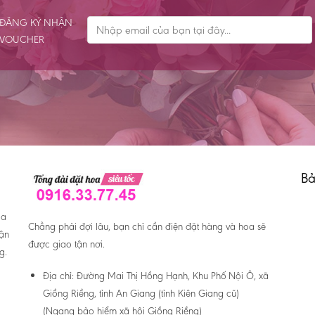
ĐĂNG KÝ NHẬN
VOUCHER
Bả
oa
Chẳng phải đợi lâu, bạn chỉ cần điện đặt hàng và hoa sẽ
hận
được giao tận nơi.
g.
Địa chỉ:
Đường Mai Thị Hồng Hạnh, Khu Phố Nội Ô, xã
Giồng Riềng, tỉnh An Giang (tỉnh Kiên Giang cũ)
(Ngang bảo hiểm xã hội Giồng Riềng)