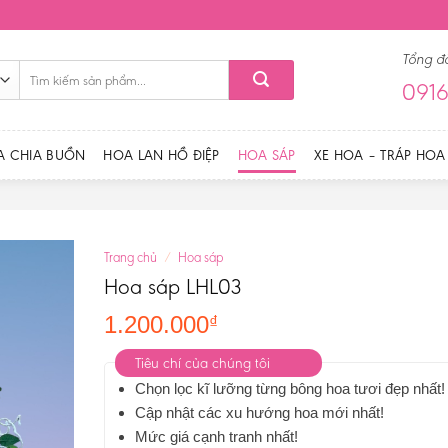
Tổng đ
Tìm
0916
kiếm:
A CHIA BUỒN
HOA LAN HỒ ĐIỆP
HOA SÁP
XE HOA – TRÁP HOA
Trang chủ
/
Hoa sáp
Hoa sáp LHL03
1.200.000
₫
Tiêu chí của chúng tôi
Chọn lọc kĩ lưỡng từng bông hoa tươi đẹp nhất!
Cập nhật các xu hướng hoa mới nhất!
Mức giá cạnh tranh nhất!