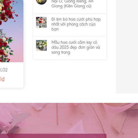
Nội Ô, Giồng Riềng, An
Giang (Kiên Giang cũ)
Đi tìm bó hoa cưới phù hợp
nhất với phong cách của
bạn
Mẫu hoa cưới cầm tay cô
dâu 2025 đẹp đơn giản và
sang trọng
HL02
0
₫