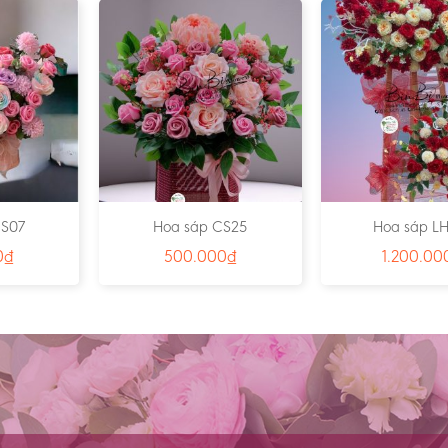
CS07
Hoa sáp CS25
Hoa sáp L
0
₫
500.000
₫
1.200.00