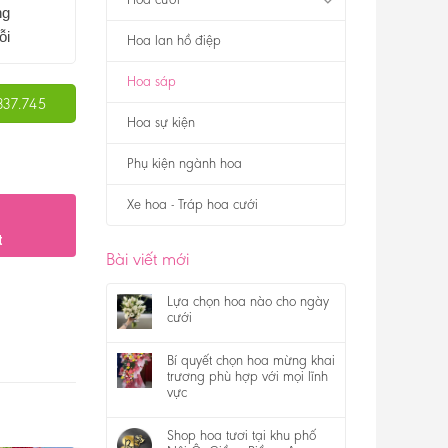
ng
ỗi
Hoa lan hồ điệp
Hoa sáp
337.745
Hoa sự kiện
Phụ kiện ngành hoa
Xe hoa - Tráp hoa cưới
t
Bài viết mới
Lựa chọn hoa nào cho ngày
cưới
Bí quyết chọn hoa mừng khai
trương phù hợp với mọi lĩnh
vực
Shop hoa tươi tại khu phố