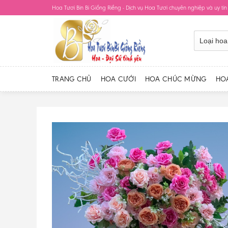
Skip
Hoa Tươi Bin Bi Giồng Riềng - Dịch vụ Hoa Tươi chuyên nghiệp và uy tín
to
content
TRANG CHỦ
HOA CƯỚI
HOA CHÚC MỪNG
HO