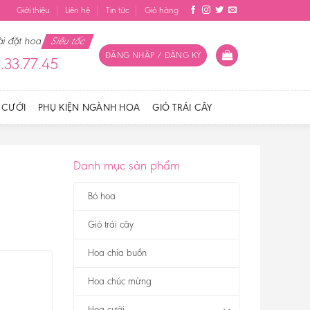
Giới thiệu
Liên hệ
Tin tức
Giỏ hàng
ài đặt hoa
Siêu tốc
ĐĂNG NHẬP / ĐĂNG KÝ
.33.77.45
 CƯỚI
PHỤ KIỆN NGÀNH HOA
GIỎ TRÁI CÂY
Danh mục sản phẩm
Bó hoa
Giỏ trái cây
Hoa chia buồn
Hoa chúc mừng
Hoa cưới