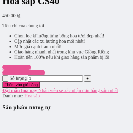
Hoa sáp CS40
450.000
₫
Tiêu chí của chúng tôi
Chọn lọc kĩ lưỡng từng bông hoa tươi đẹp nhất!
Cập nhật các xu hướng hoa mới nhất!
Mức giá cạnh tranh nhất!
Giao hàng nhanh nhất trong khu vực Giồng Riềng
Hoàn tiền 100% nếu khi giao hàng sản phẩm bị lỗi
Chat Facebook
Hotline: 0916.337.745
Số lượng
Thêm vào giỏ hàng
Đặt mẫu hoa này
Nhân viên sẽ xác nhận đơn hàng sớm nhất
Danh mục:
Hoa sáp
Sản phẩm tương tự