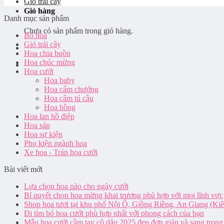
Giỏ trái cây
Giỏ hàng
Danh mục sản phẩm
Chưa có sản phẩm trong giỏ hàng.
Bó hoa
Giỏ trái cây
Hoa chia buồn
Hoa chúc mừng
Hoa cưới
Hoa baby
Hoa cẩm chướng
Hoa cẩm tú cầu
Hoa hồng
Hoa lan hồ điệp
Hoa sáp
Hoa sự kiện
Phụ kiện ngành hoa
Xe hoa - Tráp hoa cưới
Bài viết mới
Lựa chọn hoa nào cho ngày cưới
Bí quyết chọn hoa mừng khai trương phù hợp với mọi lĩnh vực
Shop hoa tươi tại khu phố Nội Ô, Giồng Riềng, An Giang (Ki
Đi tìm bó hoa cưới phù hợp nhất với phong cách của bạn
Mẫu hoa cưới cầm tay cô dâu 2025 đẹp đơn giản và sang trọng