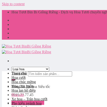
Skip to content
Hoa Tươi Bin Bi Giồng Riềng - Dịch vụ Hoa Tươi chuyên nghi
Giới thiệu
Liên hệ
Tin tức
Giỏ hàng
Trang chủ
Tìm kiếm:
Hoa cưới
Hoa chúc mừng
Hoa chia buồn
Tổng đài đặt hoa
Siêu tốc
Hoa lan hồ điệp
0916.33.77.45
Hoa sáp
Xe hoa – Tráp hoa cưới
Đăng nhập / Đăng ký
Phụ kiện ngành hoa