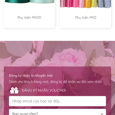
Phụ kiện PK010
Phụ kiện PK12
Đăng ký nhận tin khuyến mãi
Dành cho khách hàng mới, đăng ký để nhận ưu đãi sớm nhất!
ĐĂNG KÝ NHẬN VOUCHER