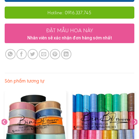
Hotline: 0916.337.745
ĐẶT MẪU HOA NÀY
Nhân viên sẽ xác nhận đơn hàng sớm nhất
Sản phẩm tương tự