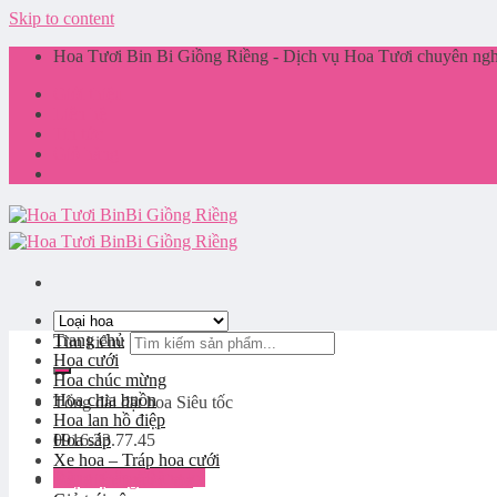
Skip to content
Hoa Tươi Bin Bi Giồng Riềng - Dịch vụ Hoa Tươi chuyên nghi
Giới thiệu
Liên hệ
Tin tức
Giỏ hàng
Trang chủ
Tìm kiếm:
Hoa cưới
Hoa chúc mừng
Hoa chia buồn
Tổng đài đặt hoa
Siêu tốc
Hoa lan hồ điệp
0916.33.77.45
Hoa sáp
Xe hoa – Tráp hoa cưới
Đăng nhập / Đăng ký
Phụ kiện ngành hoa