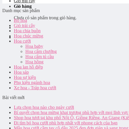
Giỏ trái cây
Giỏ hàng
Danh mục sản phẩm
Chưa có sản phẩm trong giỏ hàng.
Bó hoa
Giỏ trái cây
Hoa chia buồn
Hoa chúc mừng
Hoa cưới
Hoa baby
Hoa cẩm chướng
Hoa cẩm tú cầu
Hoa hồng
Hoa lan hồ điệp
Hoa sáp
Hoa sự kiện
Phụ kiện ngành hoa
Xe hoa - Tráp hoa cưới
Bài viết mới
Lựa chọn hoa nào cho ngày cưới
Bí quyết chọn hoa mừng khai trương phù hợp với mọi lĩnh vực
Shop hoa tươi tại khu phố Nội Ô, Giồng Riềng, An Giang (Ki
Đi tìm bó hoa cưới phù hợp nhất với phong cách của bạn
Mẫu hoa cưới cầm tay cô dâu 2025 đẹp đơn giản và sang trọng