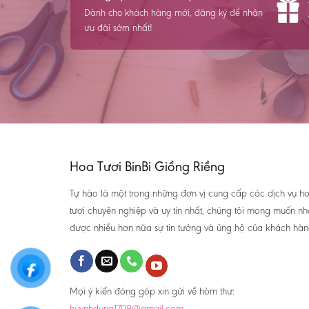
Dành cho khách hàng mới, đăng ký để nhận
ưu đãi sớm nhất!
Hoa Tươi BinBi Giồng Riềng
Tự hào là một trong những đơn vị cung cấp các dịch vụ h
tươi chuyên nghiệp và uy tín nhất, chúng tôi mong muốn n
được nhiều hơn nữa sự tin tưởng và ủng hộ của khách hàn
Mọi ý kiến đóng góp xin gửi về hòm thư:
huynhdung1709@gmail.com