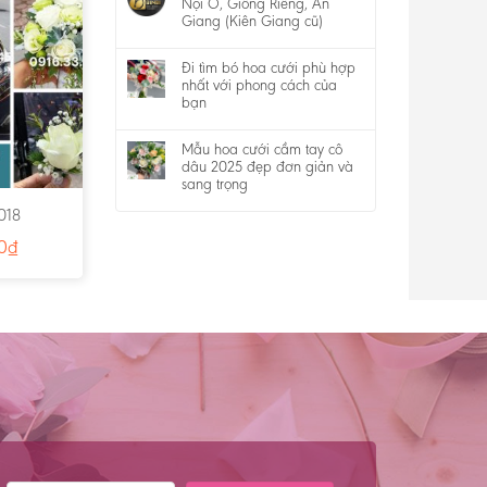
Nội Ô, Giồng Riềng, An
Giang (Kiên Giang cũ)
Đi tìm bó hoa cưới phù hợp
nhất với phong cách của
bạn
Mẫu hoa cưới cầm tay cô
dâu 2025 đẹp đơn giản và
sang trọng
018
0
₫