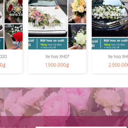
H020
Xe hoa XH07
Xe hoa XH
00
₫
1.500.000
₫
2.500.00