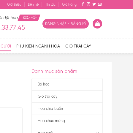
Giới thiệu
Liên hệ
Tin tức
Giỏ hàng
ài đặt hoa
Siêu tốc
ĐĂNG NHẬP / ĐĂNG KÝ
.33.77.45
 CƯỚI
PHỤ KIỆN NGÀNH HOA
GIỎ TRÁI CÂY
Danh mục sản phẩm
Bó hoa
Giỏ trái cây
Hoa chia buồn
Hoa chúc mừng
Hoa cưới