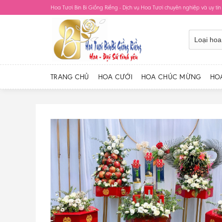
Skip
Hoa Tươi Bin Bi Giồng Riềng - Dịch vụ Hoa Tươi chuyên nghiệp và uy tín
to
content
TRANG CHỦ
HOA CƯỚI
HOA CHÚC MỪNG
HO