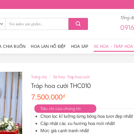
Tổng đ
Tìm
0916
kiếm:
A CHIA BUỒN
HOA LAN HỒ ĐIỆP
HOA SÁP
XE HOA – TRÁP HOA
Trang chủ
/
Xe hoa - Tráp hoa cưới
Tráp hoa cưới THC010
7.500.000
₫
Tiêu chí của chúng tôi
Chọn lọc kĩ lưỡng từng bông hoa tươi đẹp nhất!
Cập nhật các xu hướng hoa mới nhất!
Mức giá cạnh tranh nhất!