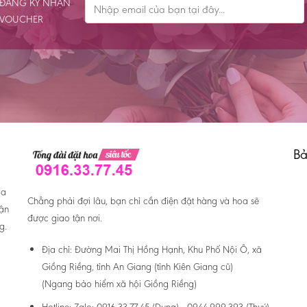
ĐĂNG KÝ NHẬN
VOUCHER
Bả
oa
Chẳng phải đợi lâu, bạn chỉ cần điện đặt hàng và hoa sẽ
hận
được giao tận nơi.
g.
Địa chỉ:
Đường Mai Thị Hồng Hạnh, Khu Phố Nội Ô, xã
Giồng Riềng, tỉnh An Giang (tỉnh Kiên Giang cũ)
(Ngang bảo hiểm xã hội Giồng Riềng)