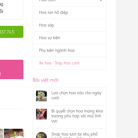
ng
ỗi
Hoa lan hồ điệp
Hoa sáp
337.745
Hoa sự kiện
Phụ kiện ngành hoa
Xe hoa - Tráp hoa cưới
t
Bài viết mới
Lựa chọn hoa nào cho ngày
cưới
Bí quyết chọn hoa mừng khai
trương phù hợp với mọi lĩnh
vực
Shop hoa tươi tại khu phố