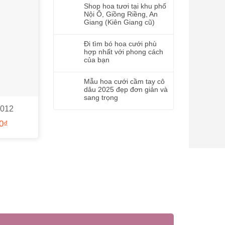
Shop hoa tươi tại khu phố
Nội Ô, Giồng Riềng, An
Giang (Kiên Giang cũ)
Đi tìm bó hoa cưới phù
hợp nhất với phong cách
của bạn
Mẫu hoa cưới cầm tay cô
dâu 2025 đẹp đơn giản và
sang trọng
H012
Xe hoa XH03
Xe hoa X
0
₫
3.500.000
₫
1.500.00