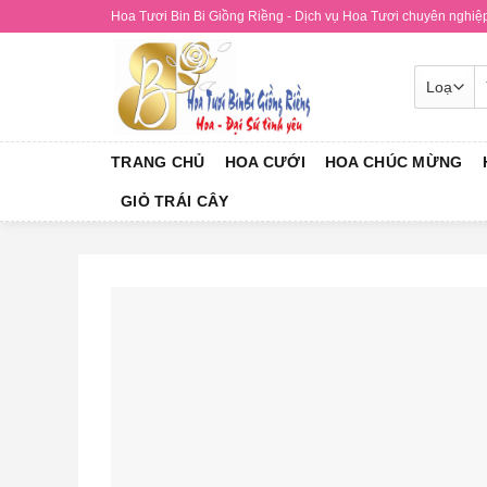
Skip
Hoa Tươi Bin Bi Giồng Riềng - Dịch vụ Hoa Tươi chuyên nghiệp 
to
content
T
k
TRANG CHỦ
HOA CƯỚI
HOA CHÚC MỪNG
GIỎ TRÁI CÂY