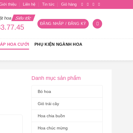
Giới thiệu
Liên hệ
Tin tức
Giỏ hàng
ặt hoa
Siêu tốc
ĐĂNG NHẬP / ĐĂNG KÝ
3.77.45
RÁP HOA CƯỚI
PHỤ KIỆN NGÀNH HOA
Danh mục sản phẩm
Bó hoa
Giỏ trái cây
Hoa chia buồn
Hoa chúc mừng