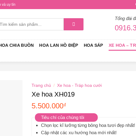
và uy tín
Tổng đài đ
ìm
0916.3
iếm:
HOA CHIA BUỒN
HOA LAN HỒ ĐIỆP
HOA SÁP
XE HOA – T
Trang chủ
/
Xe hoa - Tráp hoa cưới
Xe hoa XH019
5.500.000
₫
Tiêu chí của chúng tôi
Chọn lọc kĩ lưỡng từng bông hoa tươi đẹp nhất!
Cập nhật các xu hướng hoa mới nhất!