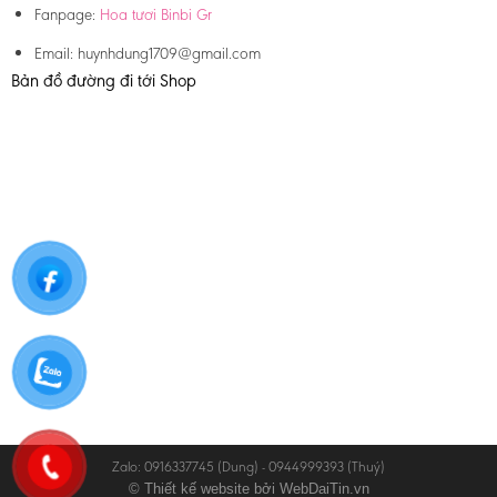
Fanpage:
Hoa tươi Binbi Gr
Email:
huynhdung1709@gmail.com
Bản đồ đường đi tới Shop
Zalo: 0916337745 (Dung) - 0944999393 (Thuý)
© Thiết kế website bởi
WebDaiTin.vn