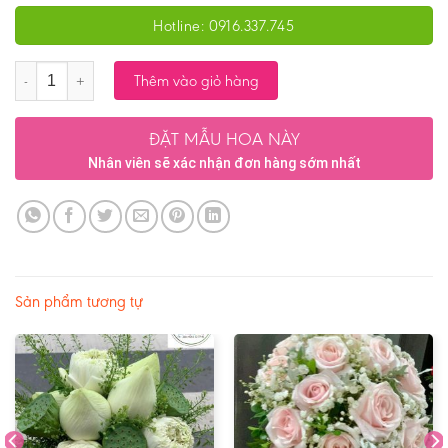
Hotline: 0916.337.745
Số lượng
Thêm vào giỏ hàng
ĐẶT MẪU HOA NÀY
Nhân viên sẽ xác nhận đơn hàng sớm nhất
Sản phẩm tương tự