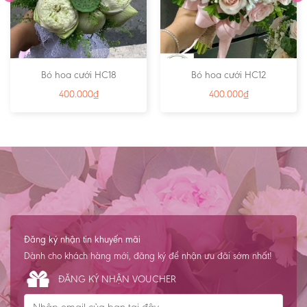
Bó hoa cưới HC18
Bó hoa cưới HC12
400.000
₫
400.000
₫
Đăng ký nhận tin khuyến mãi
Dành cho khách hàng mới, đăng ký để nhận ưu đãi sớm nhất!
ĐĂNG KÝ NHẬN VOUCHER