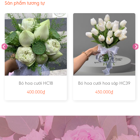
Sản phẩm tương tự
Bó hoa cưới HC18
Bó hoa cưới hoa sáp HC39
400.000
₫
450.000
₫