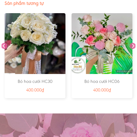
Sản phẩm tương tự
Bó hoa cưới HC30
Bó hoa cưới HC06
400.000
₫
400.000
₫