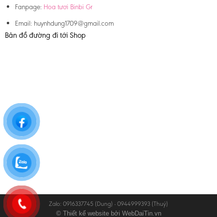
Fanpage:
Hoa tươi Binbi Gr
Email:
huynhdung1709@gmail.com
Bản đồ đường đi tới Shop
Zalo: 0916337745 (Dung) - 0944999393 (Thuý)
© Thiết kế website bởi
WebDaiTin.vn