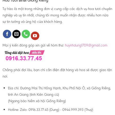
Hoa Tươi BinBi Giồng Riềng
Tự hào là một trong những đơn vị cung cấp các dịch vụ hoa tươi chuyên
nghiệp và uy tín nhất, chúng tôi mong muốn nhận được nhiều hơn nữa
sự tin tưởng và ủng hộ của khách hàng.
Mọi ý kiến đóng góp xin gửi về hòm thư:
huynhdung1709@gmail.com
Chẳng phải đợi lâu, bạn chỉ cần điện đặt hàng và hoa sẽ được giao tận
nơi.
Địa chỉ:
Đường Mai Thị Hồng Hạnh, Khu Phố Nội Ô, xã Giồng Riềng,
tỉnh An Giang (tỉnh Kiên Giang cũ)
(Ngang bảo hiểm xã hội Giồng Riềng)
Hotline:
Zalo: 0916.33.77.45 (Dung) - 0944.999.393 (Thuý)