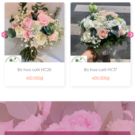
Bó hoa cưới HC26
Bó hoa cưới HC17
450.000
₫
400.000
₫