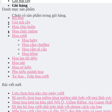
Giỏ trái cây
Giỏ hàng
Danh mục sản phẩm
Chưa có sản phẩm trong giỏ hàng.
Bó hoa
Giỏ trái cây
Hoa chia buồn
Hoa chúc mừng
Hoa cưới
Hoa baby
Hoa cẩm chướng
Hoa cẩm tú cầu
Hoa hồng
Hoa lan hồ điệp
Hoa sáp
Hoa sự kiện
Phụ kiện ngành hoa
Xe hoa - Tráp hoa cưới
Bài viết mới
Lựa chọn hoa nào cho ngày cưới
Bí quyết chọn hoa mừng khai trương phù hợp với mọi lĩnh vực
Shop hoa tươi tại khu phố Nội Ô, Giồng Riềng, An Giang (Ki
Đi tìm bó hoa cưới phù hợp nhất với phong cách của bạn
Mẫu hoa cưới cầm tay cô dâu 2025 đẹp đơn giản và sang trọng