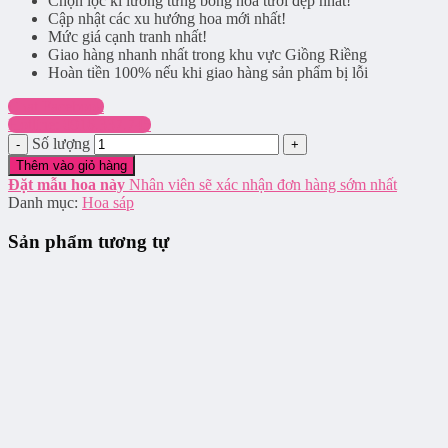
Chọn lọc kĩ lưỡng từng bông hoa tươi đẹp nhất!
Cập nhật các xu hướng hoa mới nhất!
Mức giá cạnh tranh nhất!
Giao hàng nhanh nhất trong khu vực Giồng Riềng
Hoàn tiền 100% nếu khi giao hàng sản phẩm bị lỗi
Chat Facebook
Hotline: 0916.337.745
Số lượng
Thêm vào giỏ hàng
Đặt mẫu hoa này
Nhân viên sẽ xác nhận đơn hàng sớm nhất
Danh mục:
Hoa sáp
Sản phẩm tương tự