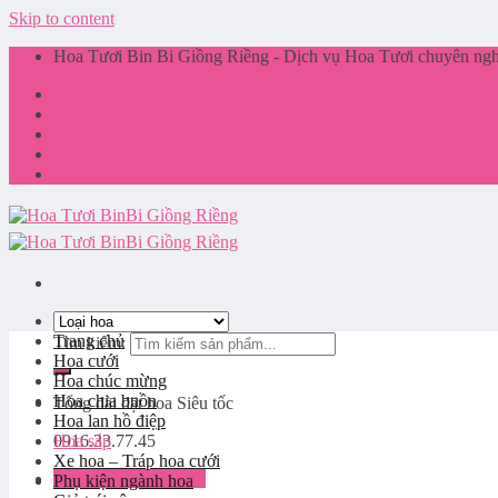
Skip to content
Hoa Tươi Bin Bi Giồng Riềng - Dịch vụ Hoa Tươi chuyên nghi
Giới thiệu
Liên hệ
Tin tức
Giỏ hàng
Trang chủ
Tìm kiếm:
Hoa cưới
Hoa chúc mừng
Hoa chia buồn
Tổng đài đặt hoa
Siêu tốc
Hoa lan hồ điệp
0916.33.77.45
Hoa sáp
Xe hoa – Tráp hoa cưới
Đăng nhập / Đăng ký
Phụ kiện ngành hoa